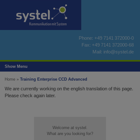
Skip
to
content
Phone:
+49 7141 372000-0
Fax: +49 7141 372000-68
Mail:
info@systel.de
Show Menu
Home
»
Training Enterprise CCD Advanced
We are currently working on the english translation of this page.
Please check again later.
Welcome at systel.
What are you looking for?