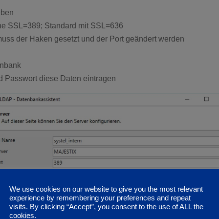
eben
ne SSL=389; Standard mit SSL=636
uss der Haken gesetzt und der Port geändert werden
enbank
nd Passwort diese Daten eintragen
We use cookies on our website to give you the most relevant
experience by remembering your preferences and repeat
visits. By clicking “Accept”, you consent to the use of ALL the
cookies.