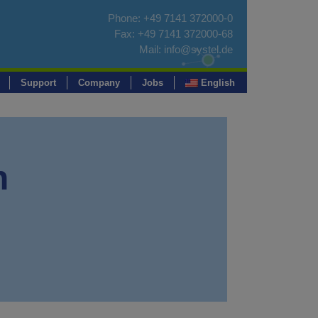
Phone:
+49 7141 372000-0
Fax: +49 7141 372000-68
Mail:
info@systel.de
Support
Company
Jobs
English
n