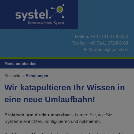
Zum
Inhalt
springen
Telefon:
+49 7141 372000-0
Telefax: +49 7141 372000-68
E-Mail:
info@systel.de
Menü einblenden
Startseite
»
Schulungen
Wir katapultieren Ihr Wissen in
eine neue Umlaufbahn!
Praktisch und direkt umsetzbar –
Lernen Sie, wie Sie
Systeme einrichten, konfigurieren und optimieren.