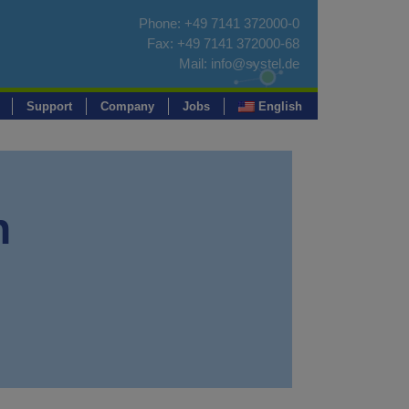
Phone:
+49 7141 372000-0
Fax: +49 7141 372000-68
Mail:
info@systel.de
Support
Company
Jobs
English
n