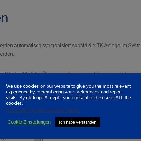
en
den automatisch syncronisiert sobald die TK Anlage im System
erden.
We use cookies on our website to give you the most relevant
experience by remembering your preferences and repeat
visits. By clicking “Accept”, you consent to the use of ALL the
cookies.
Do not sell my personal information
.
Cookie Einstellungen
Ich habe verstanden